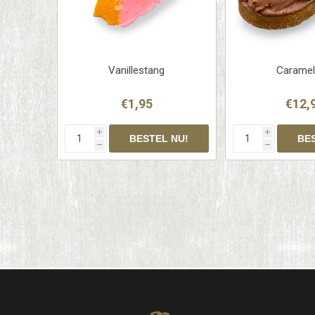
Vanillestang
Caramel
€1,95
€12,
i
i
h
h