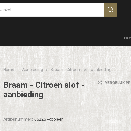
HO
Home
Aanbieding
Braam - Citroen slof - aanbieding
Braam - Citroen slof -
VERGELIJK P
aanbieding
Artikelnummer::
65225 -kopieer