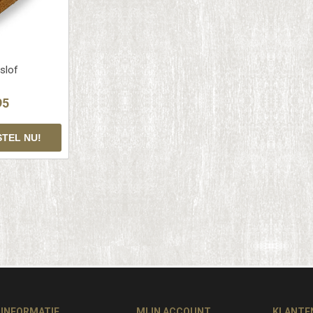
slof
95
INFORMATIE
MIJN ACCOUNT
KLANTE