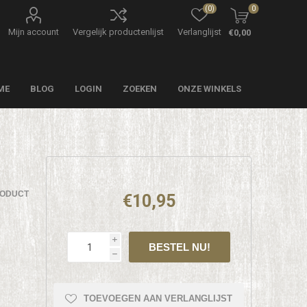
(0)
0
Mijn account
Vergelijk productenlijst
Verlanglijst
€0,00
ME
BLOG
LOGIN
ZOEKEN
ONZE WINKELS
RODUCT
€10,95
i
h
TOEVOEGEN AAN VERLANGLIJST