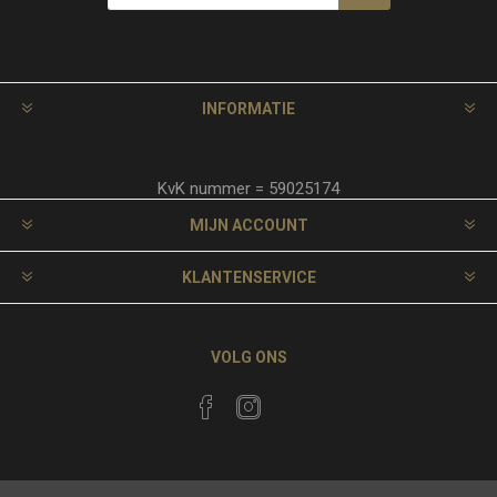
INFORMATIE
KvK nummer = 59025174
MIJN ACCOUNT
KLANTENSERVICE
VOLG ONS