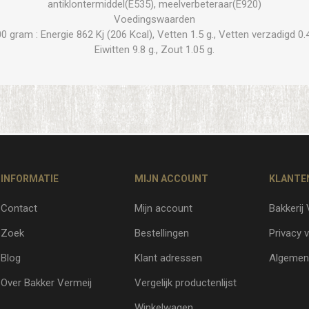
antiklontermiddel(E535), meelverbeteraar(E920)
Voedingswaarden
gram : Energie 862 Kj (206 Kcal), Vetten 1.5 g., Vetten verzadigd 0.4 
Eiwitten 9.8 g., Zout 1.05 g.
INFORMATIE
MIJN ACCOUNT
KLANTE
Contact
Mijn account
Bakkerij
Zoek
Bestellingen
Privacy v
Blog
Klant adressen
Algemen
Over Bakker Vermeij
Vergelijk productenlijst
Winkelwagen