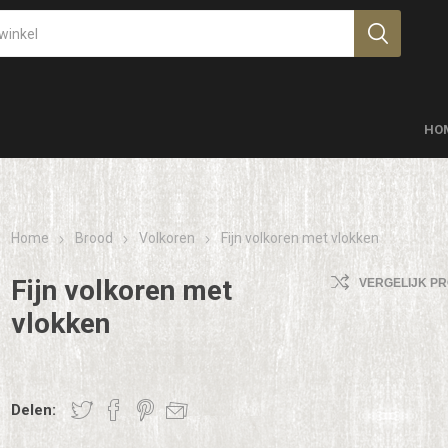
HO
Home
Brood
Volkoren
Fijn volkoren met vlokken
Fijn volkoren met
VERGELIJK P
vlokken
Delen: