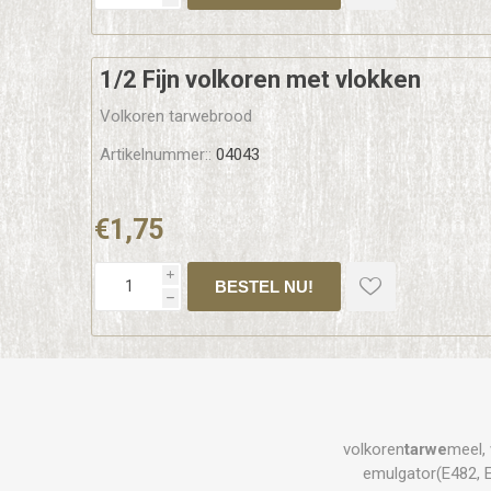
1/2 Fijn volkoren met vlokken
Volkoren tarwebrood
Artikelnummer::
04043
€1,75
i
h
volkoren
tarwe
meel,
emulgator(E482, E