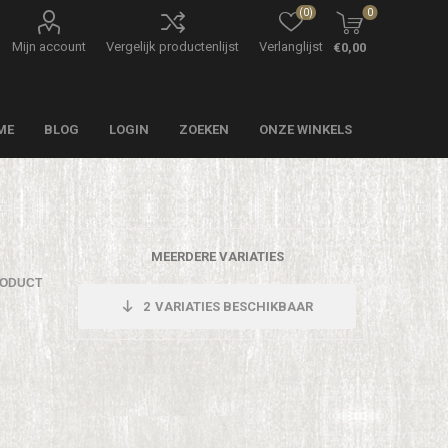
(0)
0
Mijn account
Vergelijk productenlijst
Verlanglijst
€0,00
ME
BLOG
LOGIN
ZOEKEN
ONZE WINKELS
MEERDERE VARIATIES
RODUCT
2
VARIATIES BESCHIKBAAR