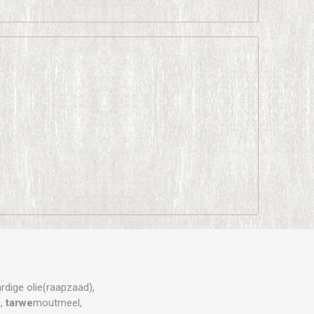
rdige olie(raapzaad),
),
tarwe
moutmeel,