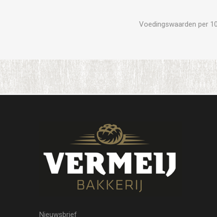
Voedingswaarden per 100 
Nieuwsbrief