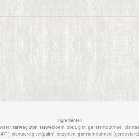
Ingrediënten
 water,
tarwe
gluten,
tarwe
bloem, zout, gist,
gerst
emoutmeel, plantaa
471), plantaardig vet(palm), enzymen,
gerst
emoutmeel (geroosterd