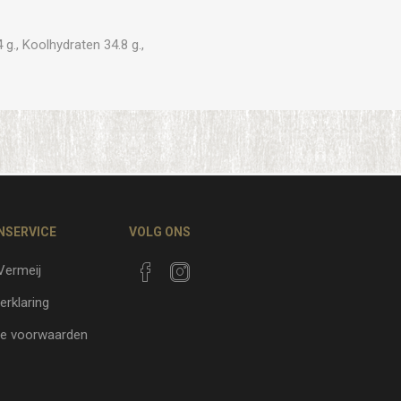
g., Koolhydraten 34.8 g.,
NSERVICE
VOLG ONS
 Vermeij
erklaring
e voorwaarden