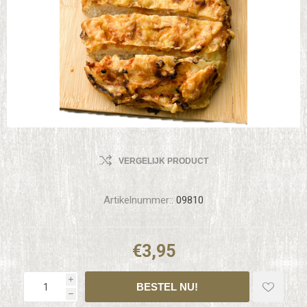
VERGELIJK PRODUCT
Artikelnummer::
09810
€3,95
i
h