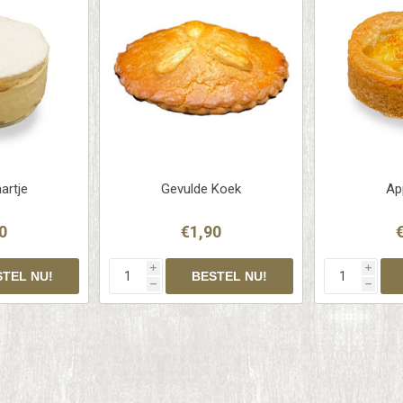
artje
Gevulde Koek
Ap
0
€1,90
i
i
h
h