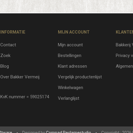
INFORMATIE
MIJN ACCOUNT
KLANTE
Contact
Mijn account
Bakkerij
Zoek
Bestellingen
Privacy v
Blog
Klant adressen
Algemen
Over Bakker Vermeij
Vergelijk productenlijst
Winkelwagen
KvK nummer = 59025174
Verlanglijst
ftware
Designed by
Compad Reclamestudio
Copyright ; 2026