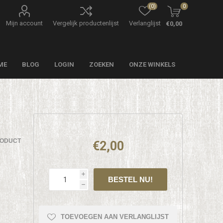
(0)
0
Mijn account
Vergelijk productenlijst
Verlanglijst
€0,00
ME
BLOG
LOGIN
ZOEKEN
ONZE WINKELS
RODUCT
€2,00
i
h
TOEVOEGEN AAN VERLANGLIJST