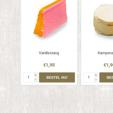
Vanillestang
Kampena
€1,95
€1,9
i
i
h
h