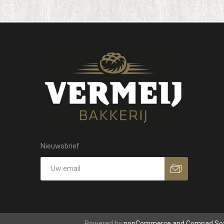
Nieuwsbrief
Powered by
nopCommerce and
Compad So