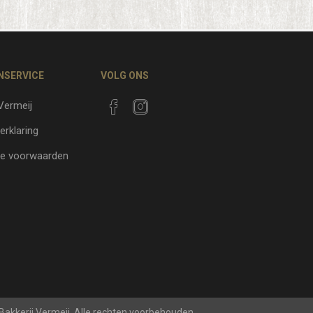
NSERVICE
VOLG ONS
 Vermeij
erklaring
e voorwaarden
 Bakkerij Vermeij. Alle rechten voorbehouden.