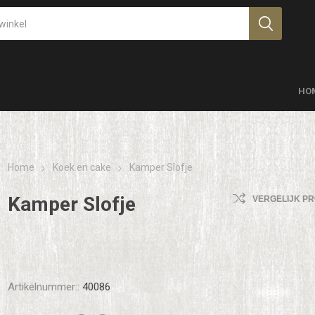
HO
Home
Koek en cake
Kamper Slofje
Kamper Slofje
VERGELIJK P
Artikelnummer::
40086