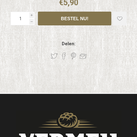
€5,90
i
h
Delen: