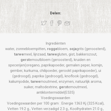
Delen:
Ingrediënten
water, zonnebloempitten,
rogge
bloem,
soja
grits (geroosterd),
tarwe
meel, lijnzaad,
tarwe
gluten, gist, bakkerszout,
gerst
emoutbloem (geroosterd), kruiden en
specerijen(oregano, paprikapoeder, gemalen peper, komijn,
gember, kurkuma, chilipoeder, gerookt paprikapoeder), ui
(gedroogd), paprika (gedroogd), knoflook (gedroogd),
kaliumjodide,
tarwe
moutmeel, enzymen, natuurlijk aroma,
suiker, maltodextrine,
gerst
emoutmeel,
antiklontermiddel(E535)
Voedingswaarden
Voedingswaarden per 100 gram : Energie 1363 Kj (325 Kcal),
Vetten 19.2 g., Vetten verzadigd 2.3 g., Koolhydraten 21.0 g.,