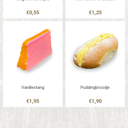
€0,55
€1,25
Vanillestang
Puddingbroodje
€1,95
€1,90