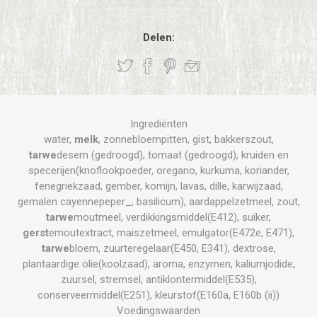
Delen:
Ingrediënten
water,
melk
, zonnebloempitten, gist, bakkerszout,
tarwe
desem (gedroogd), tomaat (gedroogd), kruiden en
specerijen(knoflookpoeder, oregano, kurkuma, koriander,
fenegriekzaad, gember, komijn, lavas, dille, karwijzaad,
gemalen cayennepeper_, basilicum), aardappelzetmeel, zout,
tarwe
moutmeel, verdikkingsmiddel(E412), suiker,
gerst
emoutextract, maiszetmeel, emulgator(E472e, E471),
tarwe
bloem, zuurteregelaar(E450, E341), dextrose,
plantaardige olie(koolzaad), aroma, enzymen, kaliumjodide,
zuursel, stremsel, antiklontermiddel(E535),
conserveermiddel(E251), kleurstof(E160a, E160b (ii))
Voedingswaarden