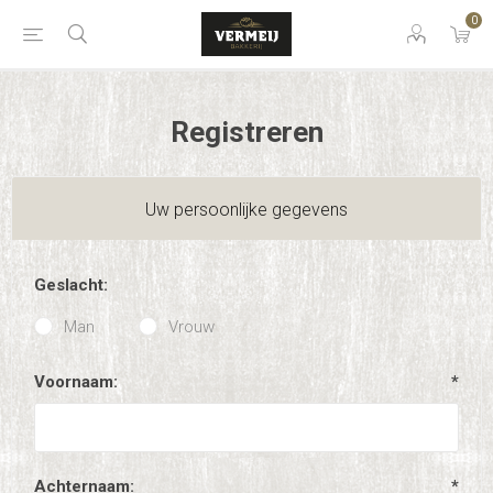
0
Registreren
Uw persoonlijke gegevens
Geslacht:
Man
Vrouw
Voornaam:
*
Achternaam:
*