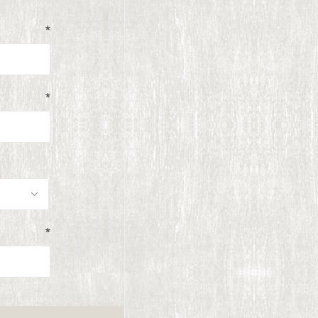
*
*
*