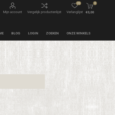
(0)
0
Mijn account
Vergelijk productenlijst
Verlanglijst
€0,00
ME
BLOG
LOGIN
ZOEKEN
ONZE WINKELS