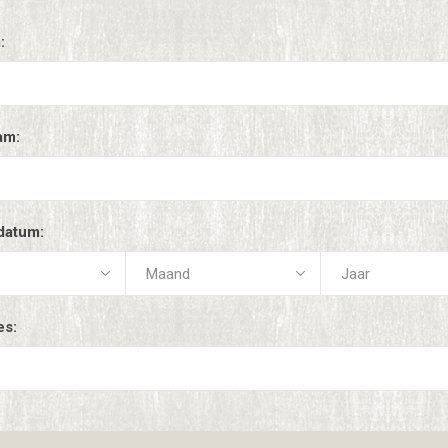
:
am:
datum:
es: