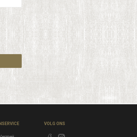
NSERVICE
VOLG ONS
 Vermeij