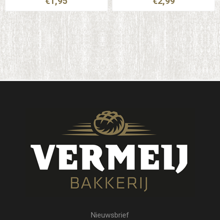
€1,95
€2,99
Nieuwsbrief