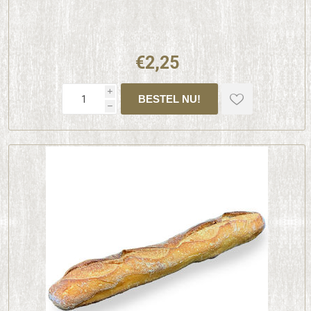
€2,25
i
h