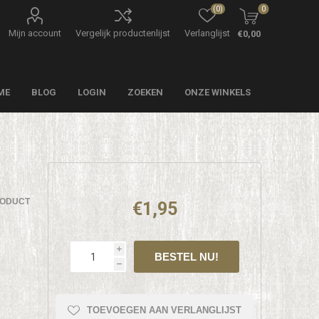
(0)
0
Mijn account
Vergelijk productenlijst
Verlanglijst
€0,00
ME
BLOG
LOGIN
ZOEKEN
ONZE WINKELS
RODUCT
€1,95
i
h
TOEVOEGEN AAN VERLANGLIJST