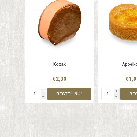
Kozak
Appelk
€2,00
€1,9
i
i
h
h