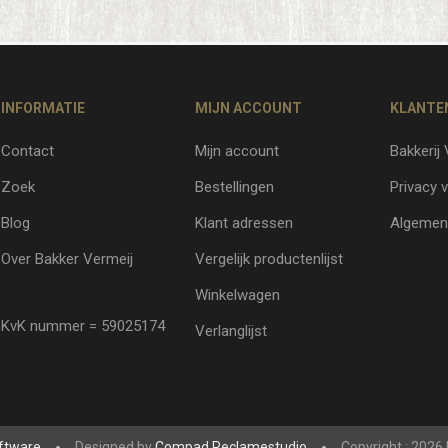
INFORMATIE
MIJN ACCOUNT
KLANTE
Contact
Mijn account
Bakkerij
Zoek
Bestellingen
Privacy v
Blog
Klant adressen
Algemen
Over Bakker Vermeij
Vergelijk productenlijst
Winkelwagen
KvK nummer = 59025174
Verlanglijst
ftware
Designed by
Compad Reclamestudio
Copyright ; 2026