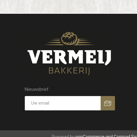
Nieuwsbrief
Powered by
nopCommerce and
Compad So