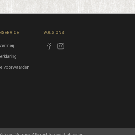
NSERVICE
VOLG ONS
 Vermeij
erklaring
e voorwaarden
 Bakkerij Vermeij. Alle rechten voorbehouden.