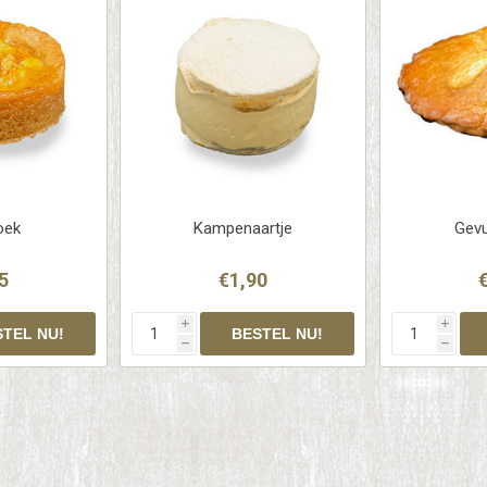
oek
Kampenaartje
Gevu
5
€1,90
i
i
h
h