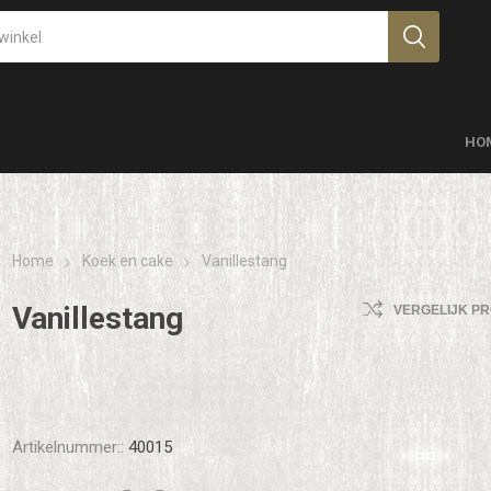
HO
Home
Koek en cake
Vanillestang
Vanillestang
VERGELIJK P
Artikelnummer::
40015