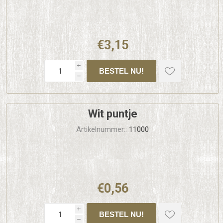
€3,15
i
h
Wit puntje
Artikelnummer::
11000
€0,56
i
h