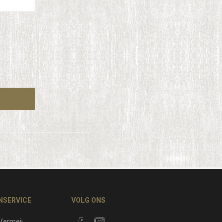
NSERVICE
VOLG ONS
 Vermeij