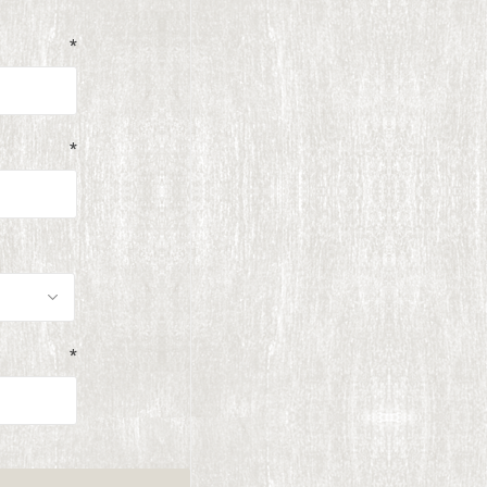
*
*
*