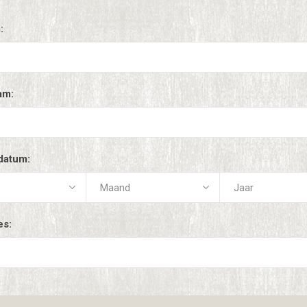
:
am:
datum:
es: