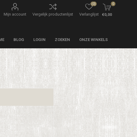
(0)
0
Mijn account
Vergelijk productenlijst
Verlanglijst
€0,00
ME
BLOG
LOGIN
ZOEKEN
ONZE WINKELS