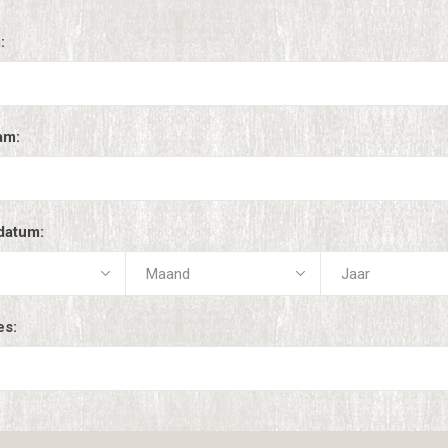
:
am:
datum:
es: