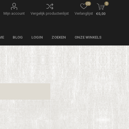
(0)
0
Mijn account
Vergelijk productenlijst
Verlanglijst
€0,00
ME
BLOG
LOGIN
ZOEKEN
ONZE WINKELS